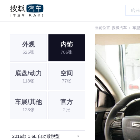
当前位置:
搜狐汽车
＞
车型
外观
内饰
525张
706张
底盘/动力
空间
118张
77张
车展/其他
官方
123张
2张
2016款 1.6L 自动致悦型