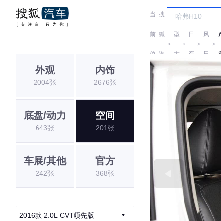
当
搜
车
东
前
狐
型
日
风
＞
＞
＞
＞
位
汽
大
产
日
外观
内饰
置:
车
全
产
2004张
2676张
底盘/动力
空间
643张
201张
车展/其他
官方
242张
368张
2016款 2.0L CVT领先版