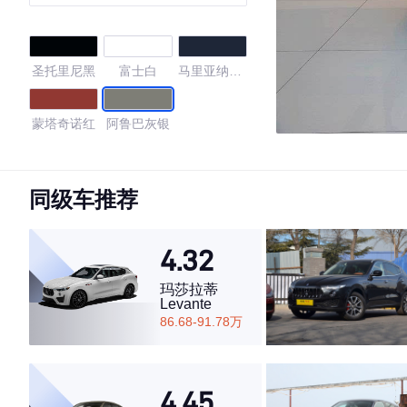
圣托里尼黑
富士白
马里亚纳蓝
黑
蒙塔奇诺红
阿鲁巴灰银
4.52
同级车推荐
4.32
·外观表现一般，低于57%同级车
·内饰表现较为优秀，优于70%同级车
玛莎拉蒂
·空间表现一般，低于89%同级车
Levante
86.68-91.78万
4.45