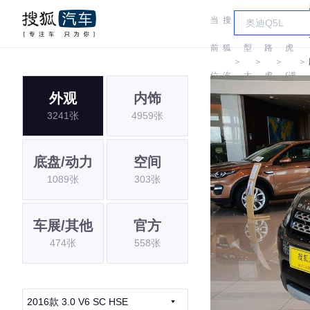
当
搜
车
路
前
狐
型
路
虎
＞
＞
＞
＞
位
汽
大
虎
(进
外观
内饰
置:
车
全
口)
3241张
4959张
底盘/动力
空间
1089张
303张
车展/其他
官方
474张
558张
2016款 3.0 V6 SC HSE