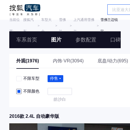
当前位
搜狐汽
车型大
雪佛
上汽通用雪佛
雪佛兰迈锐
＞
＞
＞
＞
置:
车
全
兰
兰
宝
车系首页
图片
参数配置
口碑
外观(1976)
内饰·VR(3094)
底盘/动力(695)
不限车型
停售
不限颜色
皓沙白
2016款 2.4L 自动豪华版