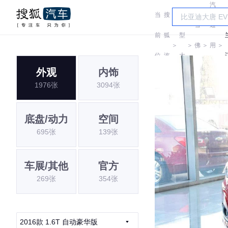
汽
当
搜
车
雪
通
前
狐
型
＞
＞
佛
＞
用
＞
位
汽
大
兰
雪
外观
内饰
置:
车
全
1976张
3094张
佛
兰
底盘/动力
空间
695张
139张
车展/其他
官方
269张
354张
2016款 1.6T 自动豪华版