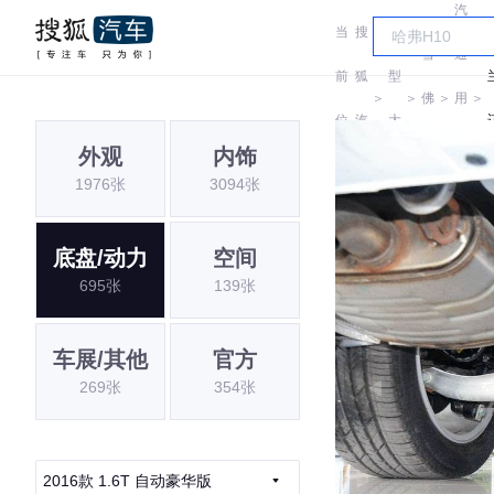
汽
当
搜
车
雪
通
前
狐
型
＞
＞
佛
＞
用
＞
位
汽
大
兰
雪
外观
内饰
置:
车
全
1976张
3094张
佛
兰
底盘/动力
空间
695张
139张
车展/其他
官方
269张
354张
2016款 1.6T 自动豪华版