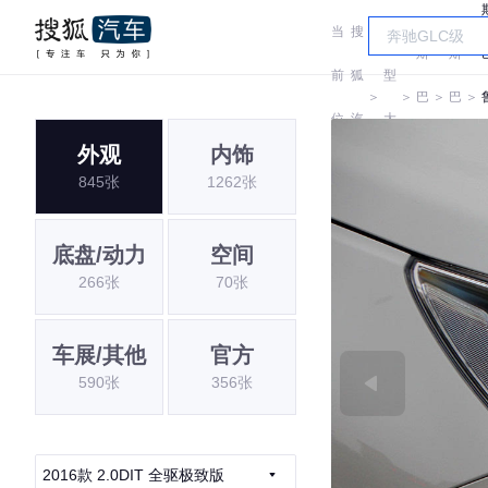
当
搜
车
斯
斯
前
狐
型
＞
＞
巴
＞
巴
＞
位
汽
大
鲁
鲁
外观
内饰
置:
车
全
845张
1262张
底盘/动力
空间
266张
70张
车展/其他
官方
590张
356张
2016款 2.0DIT 全驱极致版