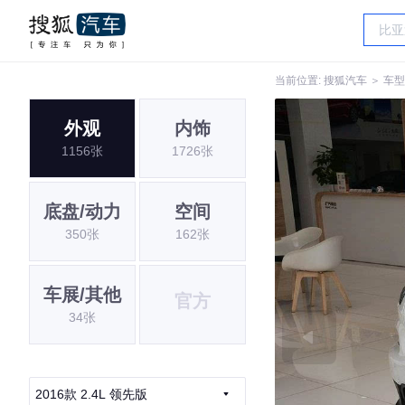
当前位置:
搜狐汽车
＞
车型
外观
内饰
1156张
1726张
底盘/动力
空间
350张
162张
车展/其他
官方
34张
2016款 2.4L 领先版