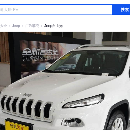
搜索
大全
＞
Jeep
＞
广汽菲克
＞
Jeep自由光