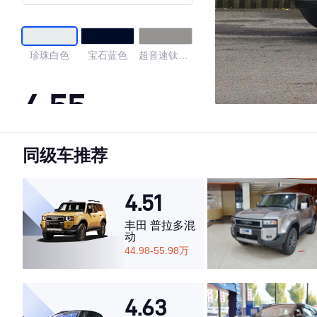
珍珠白色
宝石蓝色
超音速钛银
色
4.55
同级车推荐
·外观表现一般，低于68%同级车
·内饰表现一般，低于57%同级车
·空间表现一般，低于74%同级车
4.51
丰田 普拉多混
动
44.98-55.98万
4.63