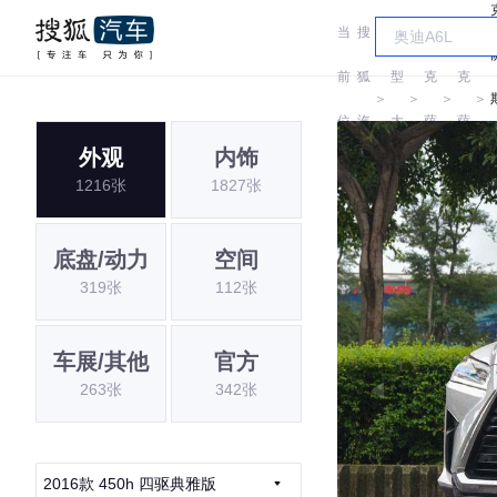
当
搜
车
雷
雷
前
狐
型
克
克
＞
＞
＞
＞
位
汽
大
萨
萨
外观
内饰
置:
车
全
斯
斯
1216张
1827张
底盘/动力
空间
319张
112张
车展/其他
官方
263张
342张
2016款 450h 四驱典雅版