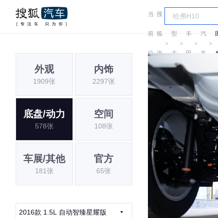
当
搜
车
一
前
狐
型
丰
汽
＞
＞
＞
＞
位
汽
大
田
丰
外观
内饰
置:
车
全
田
1909张
2297张
底盘/动力
空间
578张
108张
车展/其他
官方
181张
65张
2016款 1.5L 自动智臻星耀版