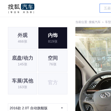
当前位置:
搜狐汽车
＞
车型
外观
内饰
466张
819张
底盘/动力
空间
145张
76张
车展/其他
官方
163张
2016款 2.0T 自动旗舰版