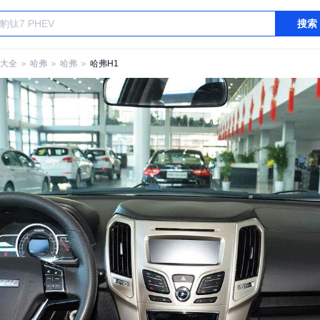
搜索
大全
＞
哈弗
＞
哈弗
＞
哈弗H1