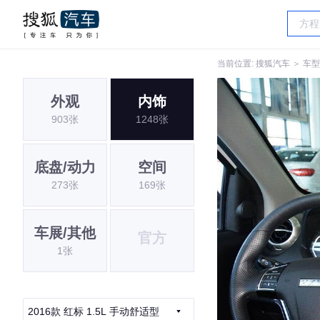
当前位置:
搜狐汽车
＞
车型
外观
内饰
903张
1248张
底盘/动力
空间
273张
169张
车展/其他
官方
1张
2016款 红标 1.5L 手动舒适型