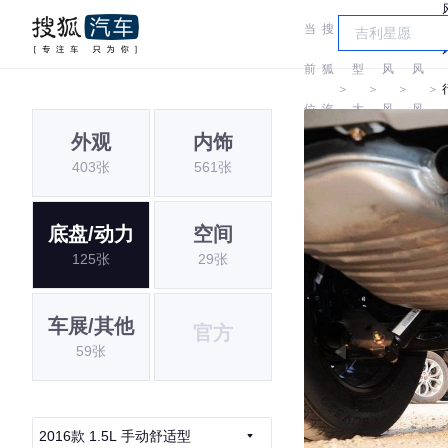
当
搜
车
东
东
前
狐
型
风
风
＞
＞
＞
＞
位
汽
大
风
风
外观
内饰
置:
车
全
行
行
403张
561张
底盘/动力
空间
125张
29张
车展/其他
官方
59张
2016款 1.5L 手动舒适型