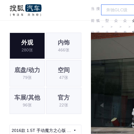
当
搜
车
前
狐
型
众
众
＞
＞
＞
＞
位
汽
大
泰
泰
外观
内饰
置:
车
全
280张
466张
底盘/动力
空间
79张
47张
车展/其他
官方
96张
22张
2016款 1.5T 手动魔方之心版 国