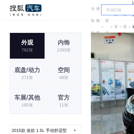
当
搜
车
比
比
前
狐
型
＞
＞
亚
＞
亚
＞
位
汽
大
迪
迪
外观
内饰
置:
车
全
782张
1283张
底盘/动力
空间
271张
48张
车展/其他
官方
185张
11张
2015款 改款 1.5L 手动舒适型