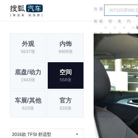
当
搜
车
一
前
狐
型
奥
汽
＞
＞
＞
＞
位
汽
大
迪
奥
外观
内饰
置:
车
全
迪
5637张
9409张
底盘/动力
空间
1943张
558张
车展/其他
官方
623张
633张
2016款 TFSI 舒适型