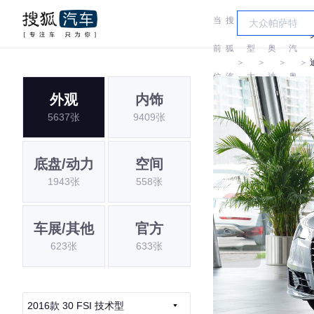
当
搜
车
一
前
狐
型
奥
汽
＞
＞
＞
＞
位
汽
大
迪
奥
外观
内饰
置:
车
全
迪
5637张
9409张
底盘/动力
空间
1943张
558张
车展/其他
官方
623张
633张
2016款 30 FSI 技术型