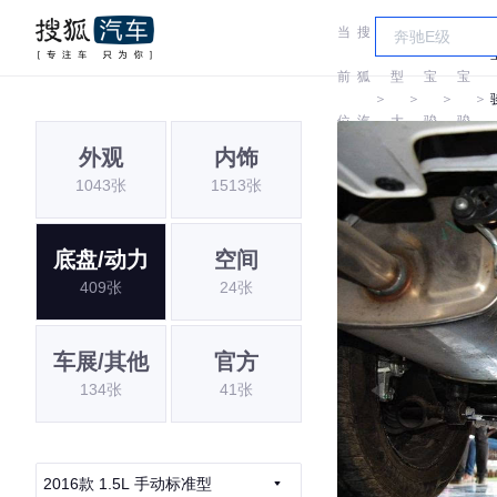
当
搜
车
前
狐
型
宝
宝
＞
＞
＞
＞
位
汽
大
骏
骏
外观
内饰
置:
车
全
1043张
1513张
底盘/动力
空间
409张
24张
车展/其他
官方
134张
41张
2016款 1.5L 手动标准型