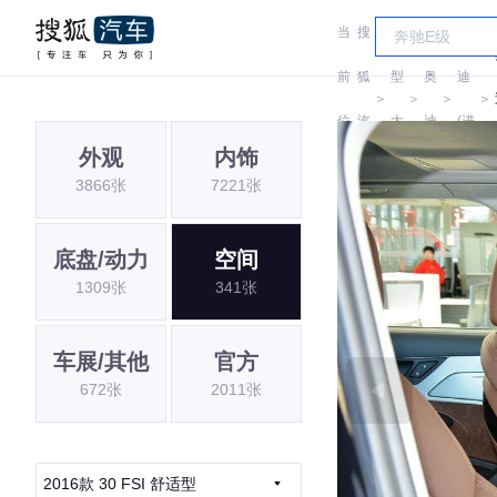
当
搜
车
奥
前
狐
型
奥
迪
＞
＞
＞
＞
位
汽
大
迪
(进
外观
内饰
置:
车
全
口)
3866张
7221张
底盘/动力
空间
1309张
341张
车展/其他
官方
672张
2011张
2016款 30 FSI 舒适型