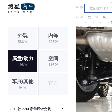
当
搜
车
华
前
狐
型
宝
晨
＞
＞
＞
＞
位
汽
大
马
宝
外观
内饰
置:
车
全
马
586张
993张
底盘/动力
空间
198张
116张
车展/其他
官方
94张
2016款 220i 豪华设计套装