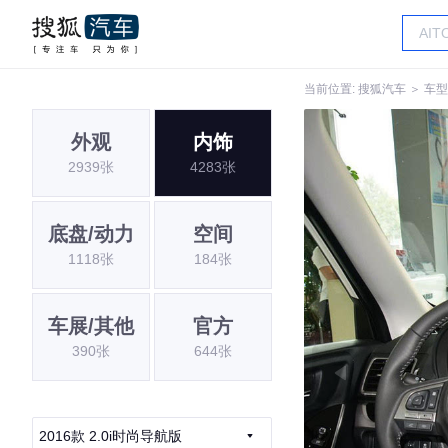
当前位置:
搜狐汽车
＞
车型
外观
内饰
2939张
4283张
底盘/动力
空间
1118张
184张
车展/其他
官方
390张
644张
2016款 2.0i时尚导航版