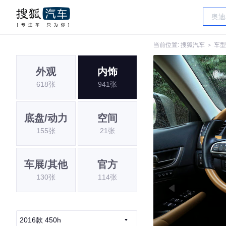
当前位置:
搜狐汽车
＞
车型
外观
内饰
618张
941张
底盘/动力
空间
155张
21张
车展/其他
官方
130张
114张
2016款 450h