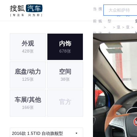
当
搜
车
比
比
前
狐
型
＞
＞
亚
＞
亚
＞
位
汽
大
迪
迪
外观
内饰
置:
车
全
428张
678张
底盘/动力
空间
125张
38张
车展/其他
官方
166张
2016款 1.5TID 自动旗舰型