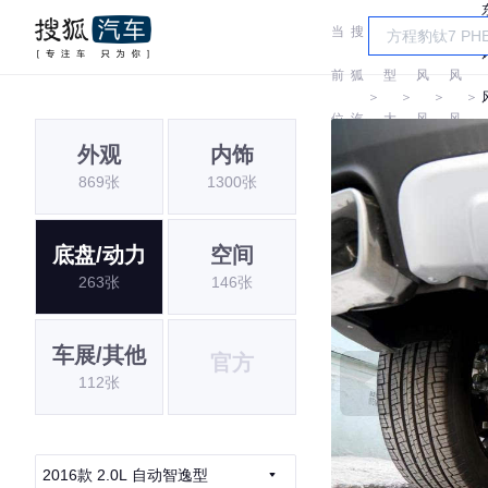
当
搜
车
东
东
前
狐
型
风
风
＞
＞
＞
＞
位
汽
大
风
风
外观
内饰
置:
车
全
神
神
869张
1300张
底盘/动力
空间
263张
146张
车展/其他
官方
112张
2016款 2.0L 自动智逸型