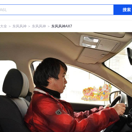
搜索
大全
＞
东风风神
＞
东风风神
＞
东风风神AX7