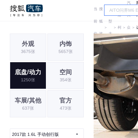
汽
当
搜
车
斯
大
前
狐
型
＞
＞
柯
＞
众
＞
位
汽
大
达
斯
外观
内饰
置:
车
全
3675张
5657张
柯
达
底盘/动力
空间
1250张
354张
车展/其他
官方
637张
473张
2017款 1.6L 手动创行版