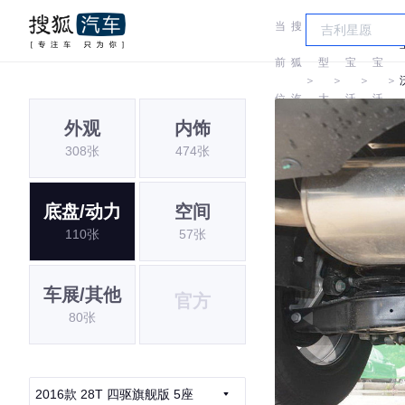
当
搜
车
前
狐
型
宝
宝
＞
＞
＞
＞
位
汽
大
沃
沃
外观
内饰
置:
车
全
308张
474张
底盘/动力
空间
110张
57张
车展/其他
官方
80张
2016款 28T 四驱旗舰版 5座