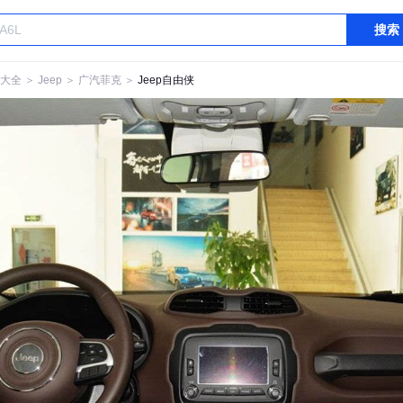
搜索
大全
＞
Jeep
＞
广汽菲克
＞
Jeep自由侠