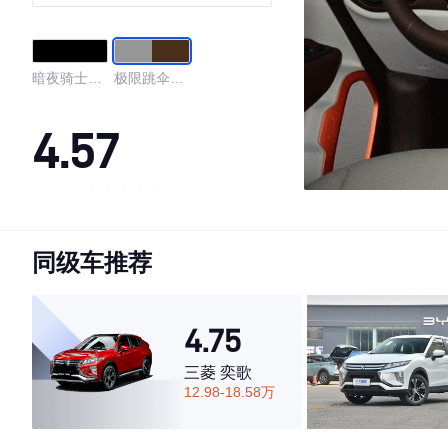
暗夜骑士酷
极限跳伞灰/
黑色
深棕
4.57
·外观表现较为优秀，优于69%同级车
·内饰表现较为优秀，优于53%同级车
同级车推荐
·空间表现一般，低于70%同级车
4.75
三菱 奕歌
12.98-18.58万