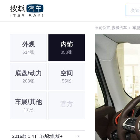
当前位置:
搜狐汽车
＞
车型
外观
内饰
614张
858张
底盘/动力
空间
203张
55张
车展/其他
官方
17张
2016款 1.4T 自动劲能版+