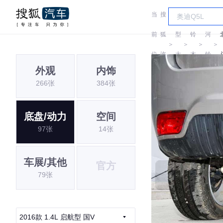
当
搜
车
昌
前
狐
型
铃
河
＞
＞
＞
＞
位
汽
大
木
铃
外观
内饰
置:
车
全
木
266张
384张
底盘/动力
空间
97张
14张
车展/其他
官方
79张
2016款 1.4L 启航型 国V