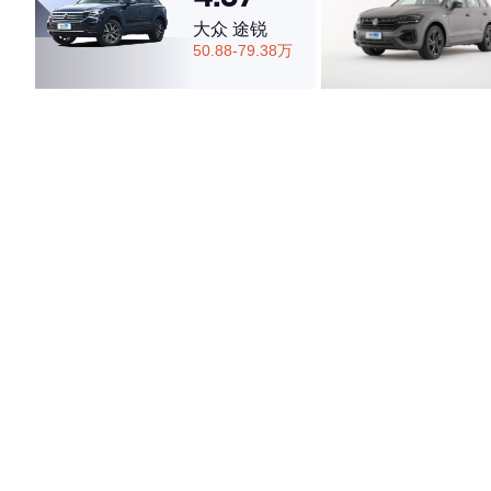
大众 途锐
50.88-79.38万