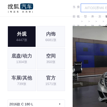
当
搜
车
北
前
狐
型
奔
京
＞
＞
＞
＞
位
汽
大
驰
奔
外观
内饰
置:
车
全
驰
4447张
6681张
底盘/动力
空间
1304张
350张
车展/其他
官方
739张
1571张
2016款 C 180 L