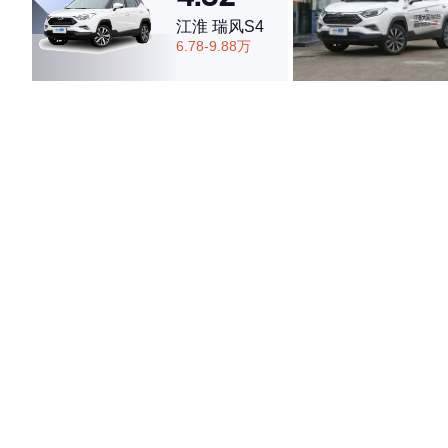
江淮 瑞风S4
6.78-9.88万