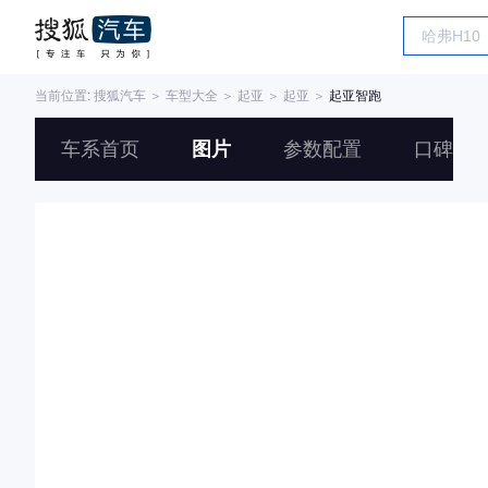
当前位置:
搜狐汽车
＞
车型大全
＞
起亚
＞
起亚
＞
起亚智跑
车系首页
图片
参数配置
口碑