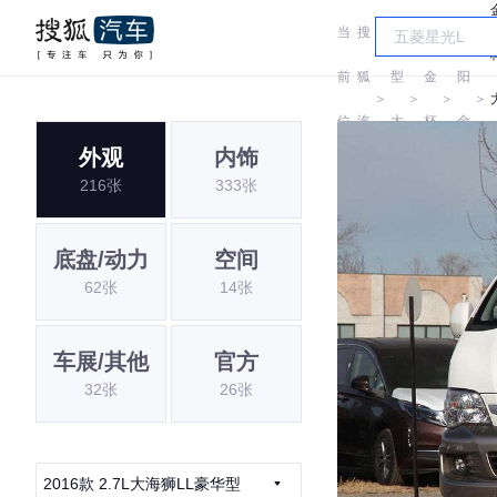
当
搜
车
沈
前
狐
型
金
阳
＞
＞
＞
＞
位
汽
大
杯
金
外观
内饰
置:
车
全
杯
216张
333张
底盘/动力
空间
62张
14张
车展/其他
官方
32张
26张
2016款 2.7L大海狮LL豪华型