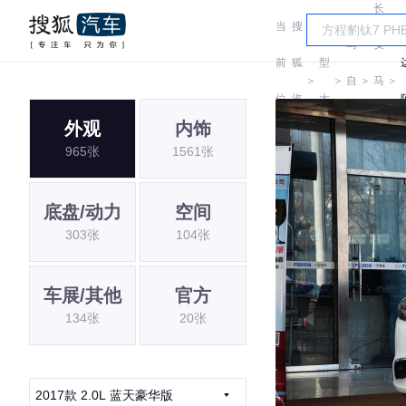
长
当
搜
车
马
安
前
狐
型
＞
＞
自
＞
马
＞
位
汽
大
达
自
外观
内饰
置:
车
全
965张
1561张
达
底盘/动力
空间
303张
104张
车展/其他
官方
134张
20张
2017款 2.0L 蓝天豪华版