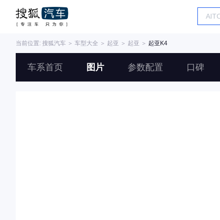
当前位置:
搜狐汽车
＞
车型大全
＞
起亚
＞
起亚
＞
起亚K4
车系首页
图片
参数配置
口碑