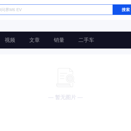
搜索
视频
文章
销量
二手车
— 暂无图片 —