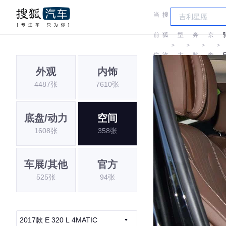
当
搜
车
北
前
狐
型
奔
京
＞
＞
＞
＞
位
汽
大
驰
奔
外观
内饰
置:
车
全
驰
4487张
7610张
底盘/动力
空间
1608张
358张
车展/其他
官方
525张
94张
2017款 E 320 L 4MATIC