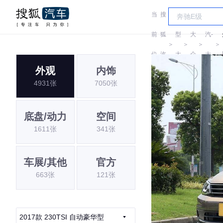
当
搜
车
一
前
狐
型
大
汽-
＞
＞
＞
＞
位
汽
大
众
大
外观
内饰
置:
车
全
众
4931张
7050张
底盘/动力
空间
1611张
341张
车展/其他
官方
663张
121张
2017款 230TSI 自动豪华型