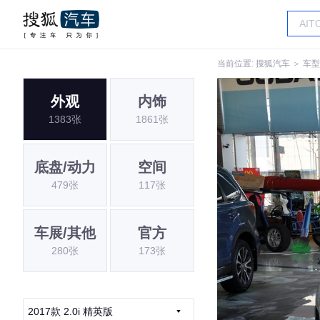
当前位置:
搜狐汽车
＞
车型
外观
内饰
1383张
1861张
底盘/动力
空间
479张
117张
车展/其他
官方
280张
173张
2017款 2.0i 精英版