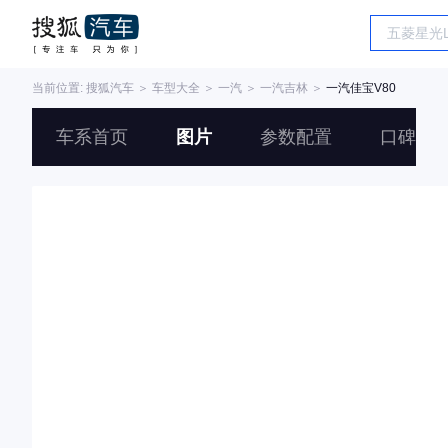
当前位置:
搜狐汽车
＞
车型大全
＞
一汽
＞
一汽吉林
＞
一汽佳宝V80
车系首页
图片
参数配置
口碑