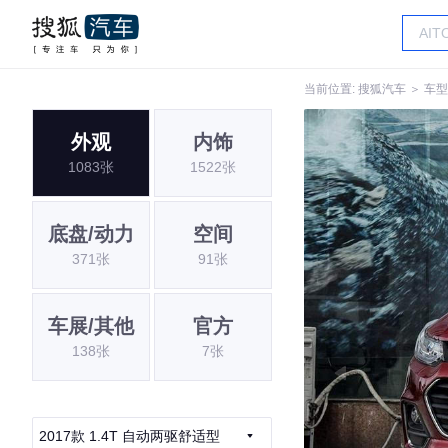
当前位置:
搜狐汽车
＞
车型
外观
内饰
1083张
1522张
底盘/动力
空间
371张
91张
车展/其他
官方
138张
7张
2017款 1.4T 自动两驱舒适型