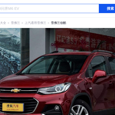
搜索
大全
＞
雪佛兰
＞
上汽通用雪佛兰
＞
雪佛兰创酷