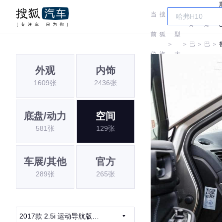
当
搜
车
斯
斯
前
狐
型
＞
＞
巴
＞
巴
＞
位
汽
大
鲁
鲁
外观
内饰
置:
车
全
1609张
2436张
底盘/动力
空间
581张
129张
车展/其他
官方
289张
265张
2017款 2.5i 运动导航版