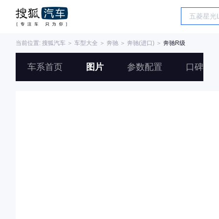
当前位置:
搜狐汽车
＞
车型大全
＞
奔驰
＞
奔驰(进口)
＞
奔驰R级
车系首页
图片
参数配置
口碑