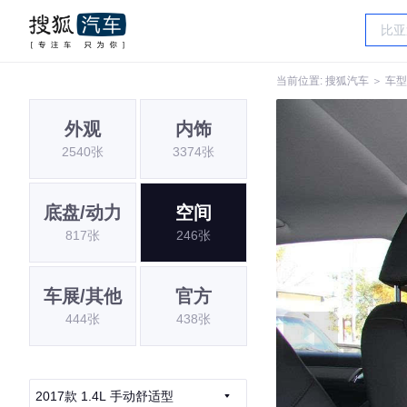
当前位置:
搜狐汽车
＞
车型
外观
内饰
2540张
3374张
底盘/动力
空间
817张
246张
车展/其他
官方
444张
438张
2017款 1.4L 手动舒适型