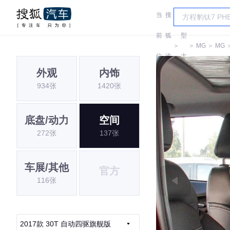
当
搜
车
前
狐
型
＞
＞
MG
＞
MG
位
汽
大
外观
内饰
置:
车
全
934张
1420张
底盘/动力
空间
272张
137张
车展/其他
官方
116张
2017款 30T 自动四驱旗舰版