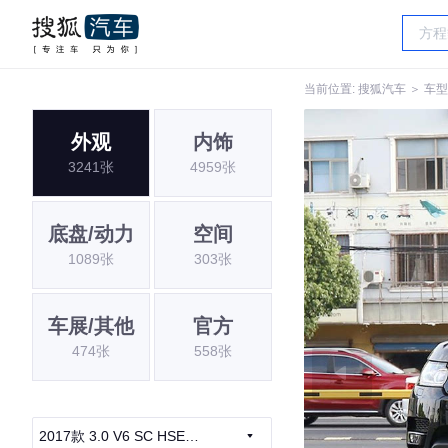
当前位置:
搜狐汽车
＞
车型
外观
内饰
3241张
4959张
底盘/动力
空间
1089张
303张
车展/其他
官方
474张
558张
2017款 3.0 V6 SC HSE