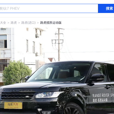
搜索
大全
＞
路虎
＞
路虎(进口)
＞
路虎揽胜运动版