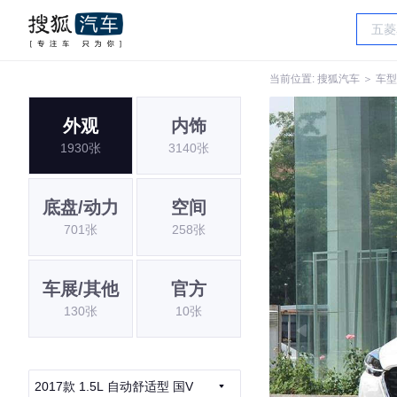
当前位置:
搜狐汽车
＞
车型
外观
内饰
1930张
3140张
底盘/动力
空间
701张
258张
车展/其他
官方
130张
10张
2017款 1.5L 自动舒适型 国V