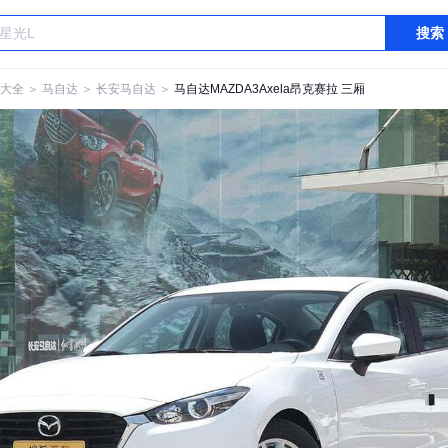
搜索
大全
＞
马自达
＞
长安马自达
＞
马自达MAZDA3Axela昂克赛拉 三厢