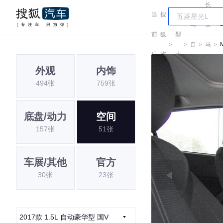
长
当
搜
车
马
安
前
狐
型
＞
＞
自
＞
马
＞
位
汽
大
达
自
外观
内饰
置:
车
全
494张
759张
达
底盘/动力
空间
157张
51张
车展/其他
官方
30张
23张
2017款 1.5L 自动豪华型 国V