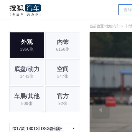
当前位置:
搜狐汽车
＞
车型
外观
内饰
3966张
6158张
底盘/动力
空间
1443张
347张
车展/其他
官方
509张
92张
2017款 180TSI DSG舒适版