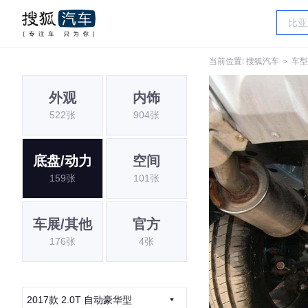
当前位置:
搜狐汽车
＞
车型
外观
内饰
522张
904张
底盘/动力
空间
159张
101张
车展/其他
官方
176张
4张
2017款 2.0T 自动豪华型